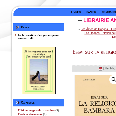
LIVRES
PANIER
COMMAND
LIBRAIRIE A
—
Pages
«
Les Âmes de Dogons – Griaul
Les Dogons – Notion de 
La fornication n'est pas ce qu'on
Die
vous en a dit
Essai sur la relig
juillet 9th,
Catalogue
3
Editions en grands caractères
3
produits
7
Essais et documents
7