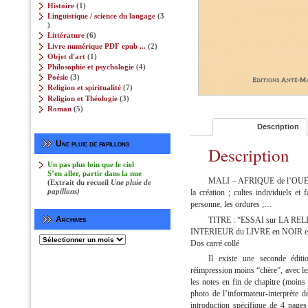
produits
1
Histoire
1
produit
Linguistique / science du langage
3
3
produits
6
Littérature
6
produits
2
Livre numérique PDF epub ...
2
produits
1
Objet d'art
1
produit
4
Philosophie et psychologie‎
4
produits
3
Poésie
3
produits
7
Religion et spiritualité
7
produits
3
Religion et Théologie‎
3
produits
5
Roman
5
produits
Description
Une pluie de papillons
Description
Un pas plus loin que le ciel
S’en aller, partir dans la nue
MALI – AFRIQUE de l’OU
(Extrait du recueil
Une pluie de
papillons)
la création ; cultes individuels et 
personne, les ordures ;…
Archives
TITRE : “ESSAI sur LA 
INTERIEUR du LIVRE en NOIR 
Archives
Dos carré collé
Il existe une seconde édit
réimpression moins “chère”, avec le
les notes en fin de chapitre (moins 
photo de l’informateur-interprète d
introduction spécifique de 4 pages