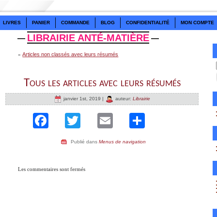
LIVRES
PANIER
COMMANDE
BLOG
CONFIDENTIALITÉ
MON COMPTE
LIBRAIRIE ANTÉ-MATIÈRE
—
—
«
Articles non classés avec leurs résumés
Tous les articles avec leurs résumés
janvier 1st, 2019 |
auteur:
Librairie
Facebook
Twitter
Email
Partage
Publié dans
Menus de navigation
Les commentaires sont fermés