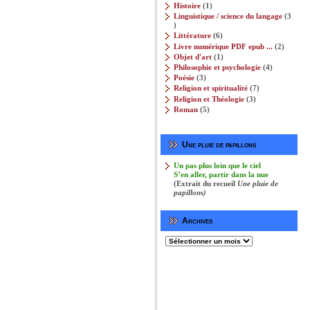
produits
1
Histoire
1
produit
Linguistique / science du langage
3
3
produits
6
Littérature
6
produits
2
Livre numérique PDF epub ...
2
produits
1
Objet d'art
1
produit
4
Philosophie et psychologie‎
4
produits
3
Poésie
3
produits
7
Religion et spiritualité
7
produits
3
Religion et Théologie‎
3
produits
5
Roman
5
produits
Une pluie de papillons
Un pas plus loin que le ciel
S’en aller, partir dans la nue
(Extrait du recueil
Une pluie de
papillons)
Archives
Archives