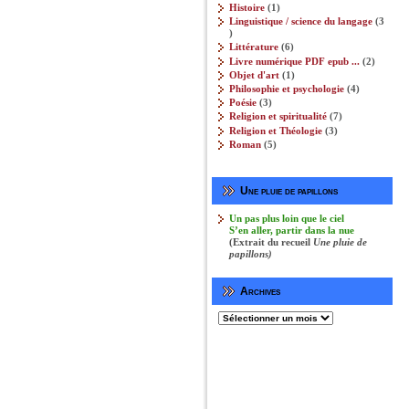
produits
1
Histoire
1
produit
Linguistique / science du langage
3
3
produits
6
Littérature
6
produits
2
Livre numérique PDF epub ...
2
produits
1
Objet d'art
1
produit
4
Philosophie et psychologie‎
4
produits
3
Poésie
3
produits
7
Religion et spiritualité
7
produits
3
Religion et Théologie‎
3
produits
5
Roman
5
produits
Une pluie de papillons
Un pas plus loin que le ciel
S’en aller, partir dans la nue
(Extrait du recueil
Une pluie de
papillons)
Archives
Archives