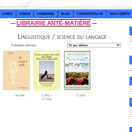
LIVRES
PANIER
COMMANDE
BLOG
CONFIDENTIALITÉ
MON COMPTE
LIBRAIRIE ANTÉ-MATIÈRE
—
—
Linguistique / science du langage
3 résultats affichés
44,00
€
2,00
€
–
17,00
€
17,51
€