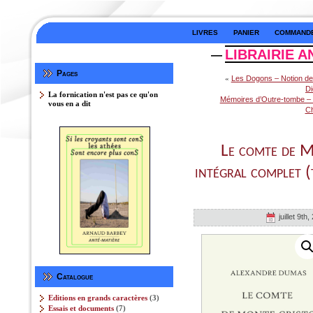
LIVRES
PANIER
COMMAND
LIBRAIRIE A
—
Pages
«
Les Dogons – Notion de
Di
La fornication n'est pas ce qu'on
Mémoires d’Outre-tombe – É
vous en a dit
Ch
Le comte de M
intégral complet (
juillet 9th,
Catalogue
3
Editions en grands caractères
3
produits
7
Essais et documents
7