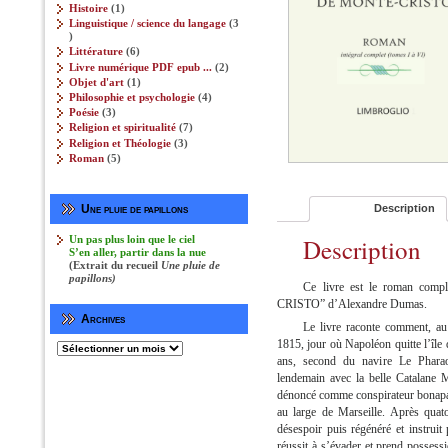
produits
1
Histoire
1
produit
Linguistique / science du langage
3
3
produits
6
Littérature
6
produits
2
Livre numérique PDF epub ...
2
produits
1
Objet d'art
1
produit
4
Philosophie et psychologie‎
4
produits
3
Poésie
3
produits
7
Religion et spiritualité
7
produits
3
Religion et Théologie‎
3
produits
5
Roman
5
produits
Une pluie de papillons
Description
Un pas plus loin que le ciel
Description
S’en aller, partir dans la nue
(Extrait du recueil
Une pluie de
papillons)
Ce livre est le roman co
CRISTO” d’Alexandre Dumas.
Archives
Le livre raconte comment, au
1815, jour où Napoléon quitte l’île
Archives
ans, second du navire Le Pharao
lendemain avec la belle Catalane M
dénoncé comme conspirateur bonapart
au large de Marseille. Après quato
désespoir puis régénéré et instruit
réussit à s’évader et prend possess