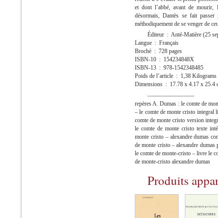
et dont l’abbé, avant de mourir, l
désormais, Dantès se fait passer
méthodiquement de se venger de ceux 
Éditeur ‏ : ‎ Anté-Matière (
Langue ‏ : ‎ Français
Broché ‏ : ‎ 728 pages
ISBN-10 ‏ : ‎ 154234848X
ISBN-13 ‏ : ‎ 978-1542348485
Poids de l’article ‏ : ‎ 1,38 Kilograms
Dimensions ‏ : ‎ 17.78 x 4.17 x 25.
————————
repères A. Dumas : le comte de monte
– le comte de monte cristo integral l
comte de monte cristo version integr
le comte de monte cristo texte in
monte cristo – alexandre dumas co
de monte cristo – alexandre dumas 
le comte de monte-cristo – livre le 
de monte-cristo alexandre dumas
Produits appa