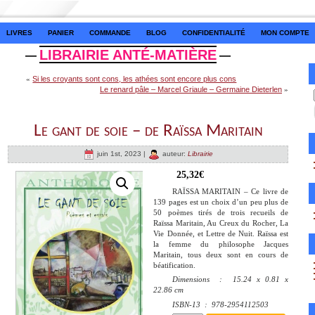
LIVRES
PANIER
COMMANDE
BLOG
CONFIDENTIALITÉ
MON COMPTE
LIBRAIRIE ANTÉ-MATIÈRE
—
—
«
Si les croyants sont cons, les athées sont encore plus cons
Le renard pâle – Marcel Griaule – Germaine Dieterlen
»
Le gant de soie – de Raïssa Maritain
juin 1st, 2023 |
auteur:
Librairie
25,32
€
RAÏSSA MARITAIN – Ce livre de
139 pages est un choix d’un peu plus de
50 poèmes tirés de trois recueils de
Raïssa Maritain, Au Creux du Rocher, La
Vie Donnée, et Lettre de Nuit. Raïssa est
la femme du philosophe Jacques
Maritain, tous deux sont en cours de
béatification.
Dimensions ‏ : ‎
15.24 x 0.81 x
22.86 cm
ISBN-13 ‏ : ‎
978-2954112503