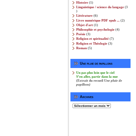
produits
1
Histoire
1
produit
Linguistique / science du langage
3
3
produits
6
Littérature
6
produits
2
Livre numérique PDF epub ...
2
produits
1
Objet d'art
1
produit
4
Philosophie et psychologie‎
4
produits
3
Poésie
3
produits
7
Religion et spiritualité
7
produits
3
Religion et Théologie‎
3
produits
5
Roman
5
produits
Une pluie de papillons
Un pas plus loin que le ciel
S’en aller, partir dans la nue
(Extrait du recueil
Une pluie de
papillons)
Archives
Archives