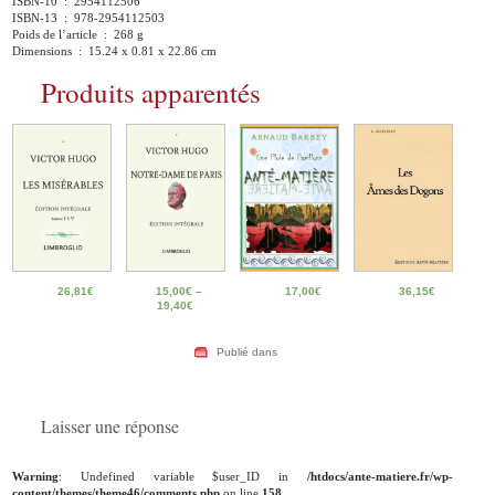
ISBN-10 ‏ : ‎ 2954112506
ISBN-13 ‏ : ‎ 978-2954112503
Poids de l’article ‏ : ‎ 268 g
Dimensions ‏ : ‎ 15.24 x 0.81 x 22.86 cm
Produits apparentés
26,81
€
15,00
€
–
17,00
€
36,15
€
19,40
€
Publié dans
Laisser une réponse
Warning
: Undefined variable $user_ID in
/htdocs/ante-matiere.fr/wp-
content/themes/theme46/comments.php
on line
158