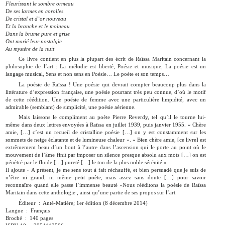
Fleurissant le sombre ormeau
De ses larmes en corolles
De cristal et d’or nouveau
Et la branche et le moineau
Dans la brume pure et grise
Ont marié leur nostalgie
Au mystère de la nuit
Ce livre contient en plus la plupart des écrit de Raïssa Maritain concernant la
philosophie de l’art : La mélodie est liberté, Poésie et musique, La poésie est un
langage musical, Sens et non sens en Poésie… Le poète et son temps…
La poésie de Raïssa ! Une poésie qui devrait compter beaucoup plus dans la
littérature d’expression française, une poésie pourtant très peu connue, d’où le motif
de cette réédition. Une poésie de femme avec une particulière limpidité, avec un
admirable (semblant) de simplicité, une poésie aérienne.
Mais laissons le compliment au poète Pierre Reverdy, tel qu’il le tourne lui-
même dans deux lettres envoyées à Raïssa en juillet 1939, puis janvier 1955. « Chère
amie, […] c’est un recueil de cristalline poésie […] on y est constamment sur les
sommets de neige éclatante et de lumineuse chaleur ». « Bien chère amie, [ce livre] est
extrêmement beau d’un bout à l’autre dans l’ascension qui le porte au point où le
mouvement de l’âme finit par imposer un silence presque absolu aux mots […] on est
pénétré par le fluide […] pureté […] le ton de la plus noble sérénité »
Il ajoute « A présent, je me sens tout à fait réchauffé, et bien persuadé que je suis de
n’être ni grand, ni même petit poète, mais assez sans doute […] pour savoir
reconnaître quand elle passe l’immense beauté »Nous rééditons la poésie de Raïssa
Maritain dans cette anthologie , ainsi qu’une partie de ses propos sur l’art.
Éditeur ‏ : ‎ Anté-Matière; 1er édition (8 décembre 2014)
Langue ‏ : ‎ Français
Broché ‏ : ‎ 140 pages