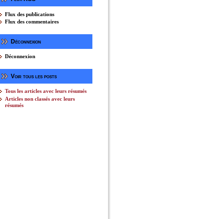
Flux des publications
Flux des commentaires
k
er
Déconnexion
ager
Déconnexion
Voir tous les posts
Tous les articles avec leurs résumés
Articles non classés avec leurs
résumés