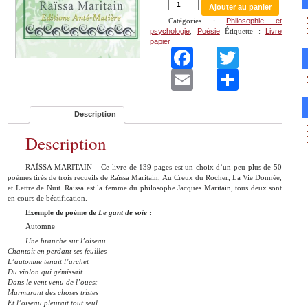
quantité
Ajouter au panier
de
Catégories :
Philosophie et
Le
psychologie‎
,
Poésie
Étiquette :
Livre
gant
papier
de
Faceboo
Twitt
soie
-
Email
Part
de
Raïssa
Maritain
Description
Description
RAÏSSA MARITAIN – Ce livre de 139 pages est un choix d’un peu plus de 50
poèmes tirés de trois recueils de Raïssa Maritain, Au Creux du Rocher, La Vie Donnée,
et Lettre de Nuit. Raïssa est la femme du philosophe Jacques Maritain, tous deux sont
en cours de béatification.
Exemple de poème de
Le gant de soie
:
Automne
Une branche sur l’oiseau
Chantait en perdant ses feuilles
L’automne tenait l’archet
Du violon qui gémissait
Dans le vent venu de l’ouest
Murmurant des choses tristes
Et l’oiseau pleurait tout seul