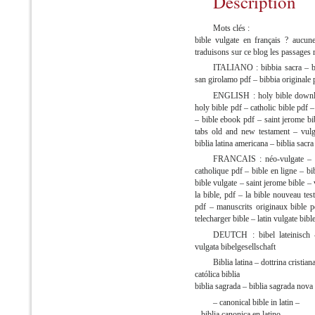
Description
Mots clés :
bible vulgate en français ? aucune
traduisons sur ce blog les passages
ITALIANO : bibbia sacra – bib
san girolamo pdf – bibbia originale 
ENGLISH : holy bible download
holy bible pdf – catholic bible pdf 
– bible ebook pdf – saint jerome b
tabs old and new testament – vulg
biblia latina americana – biblia sacra
FRANCAIS : néo-vulgate – la 
catholique pdf – bible en ligne – bib
bible vulgate – saint jerome bible – 
la bible, pdf – la bible nouveau tes
pdf – manuscrits originaux bible pd
telecharger bible – latin vulgate bibl
DEUTCH : bibel lateinisch –
vulgata bibelgesellschaft
Biblia latina – dottrina cristian
católica biblia
biblia sagrada – biblia sagrada nova
– canonical bible in latin –
– biblia canonica en latino –