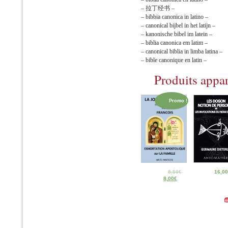
– 拉丁经书 –
– bibbia canonica in latino –
– canonical bijbel in het latijn –
– kanonische bibel im latein –
– biblia canonica em latim –
– canonical biblia in limba latina –
– bible canonique en latin –
Produits appa
Promo !
8,50
€
16,00
8,00
€