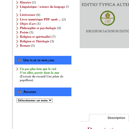
produits
1
Histoire
1
produit
Linguistique / science du langage
3
3
produits
6
Littérature
6
produits
2
Livre numérique PDF epub ...
2
produits
1
Objet d'art
1
produit
4
Philosophie et psychologie‎
4
produits
3
Poésie
3
produits
7
Religion et spiritualité
7
produits
3
Religion et Théologie‎
3
produits
5
Roman
5
produits
Une pluie de papillons
Un pas plus loin que le ciel
S’en aller, partir dans la nue
(Extrait du recueil
Une pluie de
papillons)
Archives
Archives
Description