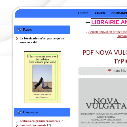
LIVRES
PANIER
COMMAND
LIBRAIRIE A
—
Pages
«
Ancien cheval en bronze in
Humanis
La fornication n'est pas ce qu'on
vous en a dit
PDF NOVA VULG
TYPI
mars 6th, 
Catalogue
3
Editions en grands caractères
3
produits
7
Essais et documents
7