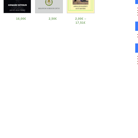
16,00
€
2,50
€
2,00
€
–
17,51
€