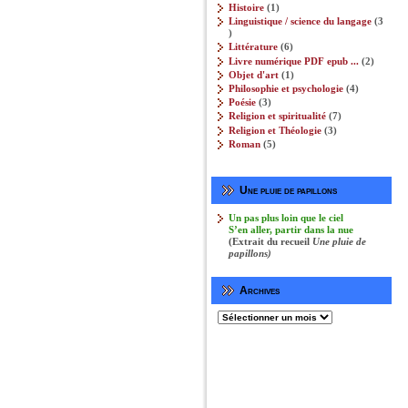
produits
1
Histoire
1
produit
Linguistique / science du langage
3
3
produits
6
Littérature
6
produits
2
Livre numérique PDF epub ...
2
produits
1
Objet d'art
1
produit
4
Philosophie et psychologie‎
4
produits
3
Poésie
3
produits
7
Religion et spiritualité
7
produits
3
Religion et Théologie‎
3
produits
5
Roman
5
produits
Une pluie de papillons
Un pas plus loin que le ciel
S’en aller, partir dans la nue
(Extrait du recueil
Une pluie de
papillons)
Archives
Archives