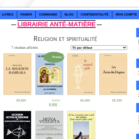
LIVRES
PANIER
COMMANDE
BLOG
CONFIDENTIALITÉ
MON COMPTE
LIBRAIRIE ANTÉ-MATIÈRE
—
—
Religion et spiritualité
7 résultats affichés
Promo !
30,82
€
8,50
€
44,00
€
36,15
€
8,00
€